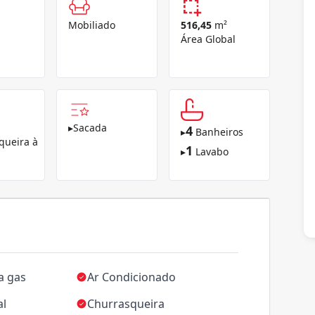
Mobiliado
516,45
m²
Área Global
▸
Sacada
4
▸
Banheiros
queira à
1
▸
Lavabo
a gas
Ar Condicionado
al
Churrasqueira