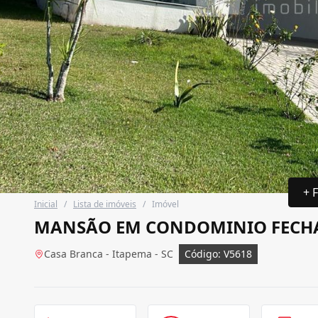
+ 
Inicial
/
Lista de imóveis
/
Imóvel
MANSÃO EM CONDOMINIO FECH
Casa Branca - Itapema - SC
Código: V5618