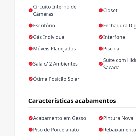
Circuito Interno de
Closet
Câmeras
Escritório
Fechadura Dig
Gás Individual
Interfone
Móveis Planejados
Piscina
Suíte com Hidr
Sala c/ 2 Ambientes
Sacada
Ótima Posição Solar
Características acabamentos
Acabamento em Gesso
Pintura Nova
Piso de Porcelanato
Rebaixamento