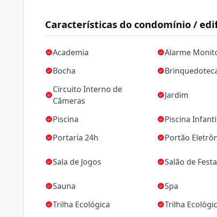
Características do condomínio / edif
Academia
Alarme Monit
Bocha
Brinquedotec
Circuito Interno de
Jardim
Câmeras
Piscina
Piscina Infanti
Portaria 24h
Portão Eletrô
Sala de Jogos
Salão de Fest
Sauna
Spa
Trilha Ecológica
Trilha Ecológi