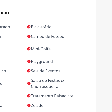
ício
orado
Bicicletário
a
Campo de Futebol
Mini-Golfe
l
Playground
nico
Sala de Eventos
Salão de Festas c/
as
Churrasqueira
Tratamento Paisagista
ca
Zelador