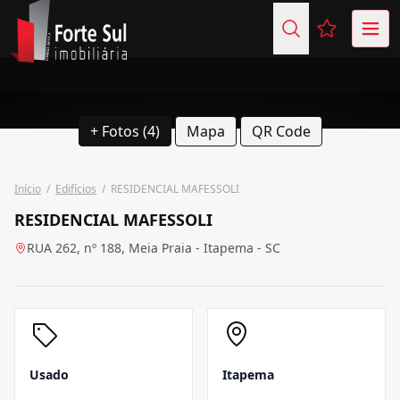
Favoritos (
+ Fotos (4)
Mapa
QR Code
Início
/
Edifícios
/
RESIDENCIAL MAFESSOLI
RESIDENCIAL MAFESSOLI
RUA 262, nº 188, Meia Praia - Itapema - SC
Usado
Itapema