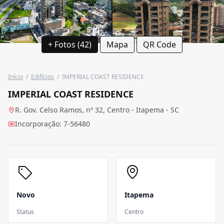
+ Fotos (42)
Mapa
QR Code
Início
/
Edifícios
/
IMPERIAL COAST RESIDENCE
IMPERIAL COAST RESIDENCE
R. Gov. Celso Ramos, nº 32, Centro - Itapema - SC
Incorporação: 7-56480
Novo
Itapema
Status
Centro