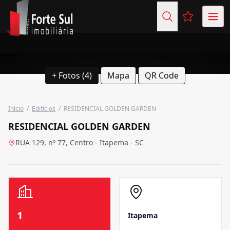
Favoritos (
+ Fotos (4)
Mapa
QR Code
Início
/
Edifícios
/
RESIDENCIAL GOLDEN GARDEN
RESIDENCIAL GOLDEN GARDEN
RUA 129, nº 77, Centro - Itapema - SC
1
Itapema