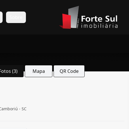
s
Sobre
Fotos (3)
Mapa
QR Code
 Camboriú - SC