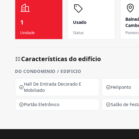
Balneá
1
Usado
Cambo
Unidade
Status
Pioneir
Características do edifício
DO CONDOMINIO / EDIFICIO
Hall De Entrada Decorado E
Heliponto
Mobiliado
Portão Eletrônico
Salão de Fest