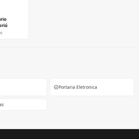
rio
riú
os
Portaria Eletronica
as