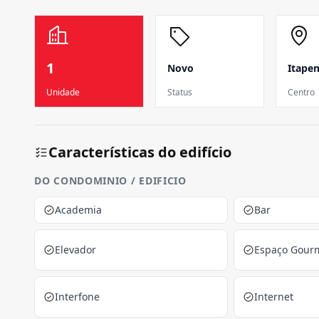
1
Novo
Itape
Unidade
Status
Centro
Características do edifício
DO CONDOMINIO / EDIFICIO
Academia
Bar
Elevador
Espaço Gour
Interfone
Internet