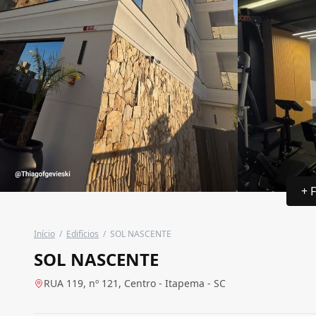
+ 
Início
/
Edifícios
/
SOL NASCENTE
SOL NASCENTE
RUA 119, nº 121, Centro - Itapema - SC