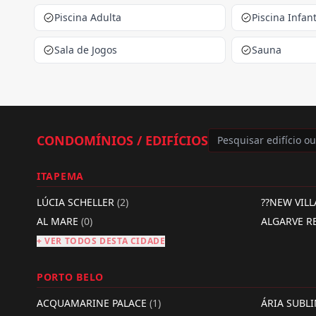
Piscina Adulta
Piscina Infant
Sala de Jogos
Sauna
CONDOMÍNIOS / EDIFÍCIOS
ITAPEMA
LÚCIA SCHELLER
(2)
??NEW VIL
AL MARE
(0)
ALGARVE R
+ VER TODOS DESTA CIDADE
PORTO BELO
ACQUAMARINE PALACE
(1)
ÁRIA SUBL