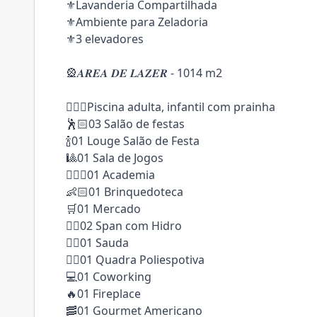
⚜️Lavanderia Compartilhada
⚜️Ambiente para Zeladoria
⚜️3 elevadores
🎡𝑨𝑹𝑬𝑨 𝑫𝑬 𝑳𝑨𝒁𝑬𝑹 - 1014 m2
🏊🏻‍♂️Piscina adulta, infantil com prainha
🕺🏻03 Salão de festas
🍾01 Louge Salão de Festa
🎱01 Sala de Jogos
🏋🏻‍♂️01 Academia
👶🏻01 Brinquedoteca
🛒01 Mercado
🧖‍♀️02 Span com Hidro
🧖‍♂️01 Sauda
🤾‍♂️01 Quadra Poliespotiva
💻01 Coworking
🔥01 Fireplace
🥓01 Gourmet Americano