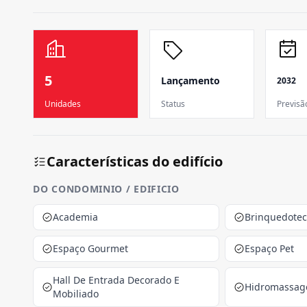
5
Lançamento
2032
Unidades
Status
Previsã
Características do edifício
DO CONDOMINIO / EDIFICIO
Academia
Brinquedote
Espaço Gourmet
Espaço Pet
Hall De Entrada Decorado E
Hidromassa
Mobiliado