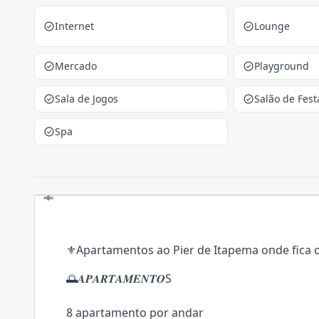
Internet
Lounge
Mercado
Playground
Sala de Jogos
Salão de Fest
Spa
⚜️Apartamentos ao Pier de Itapema onde fica 
🌅𝑨𝑷𝑨𝑹𝑻𝑨𝑴𝑬𝑵𝑻𝑶S
8 apartamento por andar