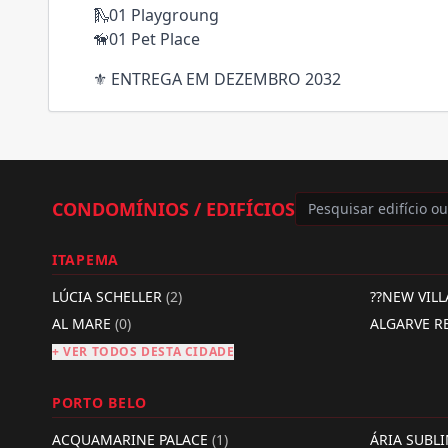
🛝01 Playgroung
🦮01 Pet Place
⚜️ ENTREGA EM DEZEMBRO 2032
CONDOMÍNIOS / EDIFÍCIOS
ITAPEMA
LÚCIA SCHELLER
(2)
??NEW VIL
AL MARE
(0)
ALGARVE R
+ VER TODOS DESTA CIDADE
PORTO BELO
ACQUAMARINE PALACE
(1)
ÁRIA SUBL