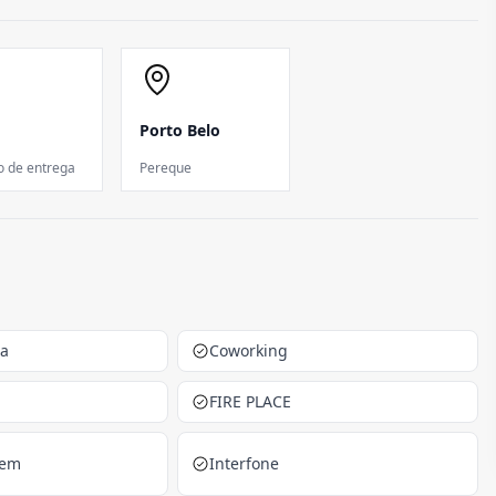
Porto Belo
o de entrega
Pereque
ca
Coworking
FIRE PLACE
gem
Interfone