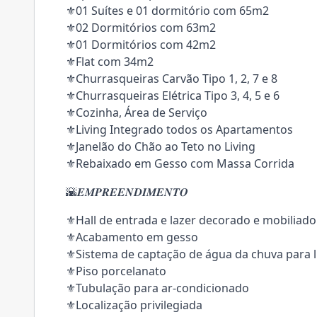
⚜️01 Suítes e 01 dormitório com 65m2
⚜️02 Dormitórios com 63m2
⚜️01 Dormitórios com 42m2
⚜️Flat com 34m2
⚜️Churrasqueiras Carvão Tipo 1, 2, 7 e 8
⚜️Churrasqueiras Elétrica Tipo 3, 4, 5 e 6
⚜️Cozinha, Área de Serviço
⚜️Living Integrado todos os Apartamentos
⚜️Janelão do Chão ao Teto no Living
⚜️Rebaixado em Gesso com Massa Corrida
🌇𝑬𝑴𝑷𝑹𝑬𝑬𝑵𝑫𝑰𝑴𝑬𝑵𝑻𝑶
⚜️Hall de entrada e lazer decorado e mobiliado
⚜️Acabamento em gesso
⚜️Sistema de captação de água da chuva para
⚜️Piso porcelanato
⚜️Tubulação para ar-condicionado
⚜️Localização privilegiada