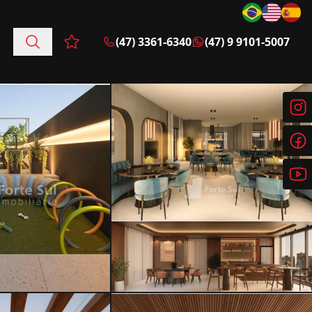
(47) 3361-6340
(47) 9 9101-5007
Favoritos (0 itens)