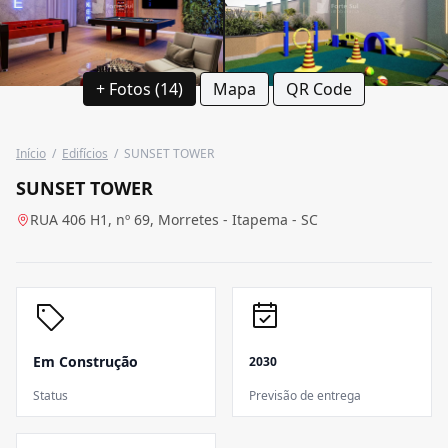
+ Fotos (14)
Mapa
QR Code
Início
/
Edifícios
/
SUNSET TOWER
SUNSET TOWER
RUA 406 H1, nº 69, Morretes - Itapema - SC
Em Construção
2030
Status
Previsão de entrega