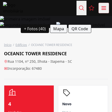
Favoritos (
+ Fotos (40)
Mapa
QR Code
Início
/
Edifícios
/
OCEANIC TOWER RESIDENCE
OCEANIC TOWER RESIDENCE
Rua 1104, nº 250, Ilhota - Itapema - SC
Incorporação: 67480
4
Novo