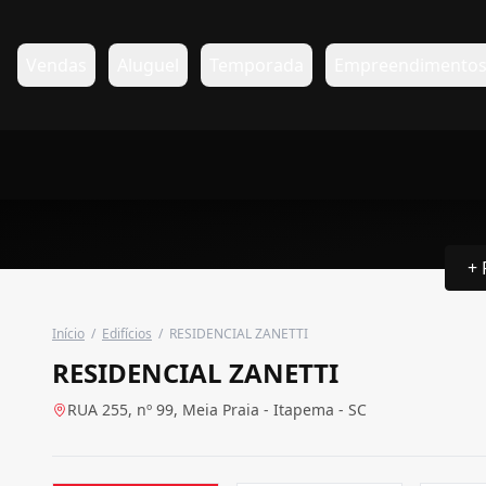
Vendas
Aluguel
Temporada
Empreendimento
+ 
Início
/
Edifícios
/
RESIDENCIAL ZANETTI
RESIDENCIAL ZANETTI
RUA 255, nº 99, Meia Praia - Itapema - SC