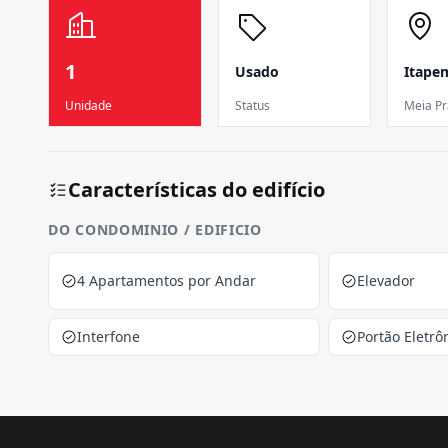
1
Usado
Itape
Unidade
Status
Meia Pr
Características do edifício
DO CONDOMINIO / EDIFICIO
4 Apartamentos por Andar
Elevador
Interfone
Portão Eletrô