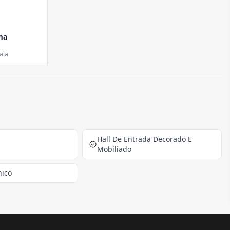
ma
aia
Hall De Entrada Decorado E
Mobiliado
nico