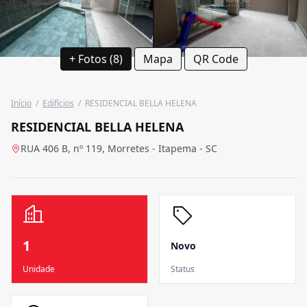
+ Fotos (8)
Mapa
QR Code
Início
/
Edifícios
/
RESIDENCIAL BELLA HELENA
RESIDENCIAL BELLA HELENA
RUA 406 B, nº 119, Morretes - Itapema - SC
1
Novo
Unidade
Status