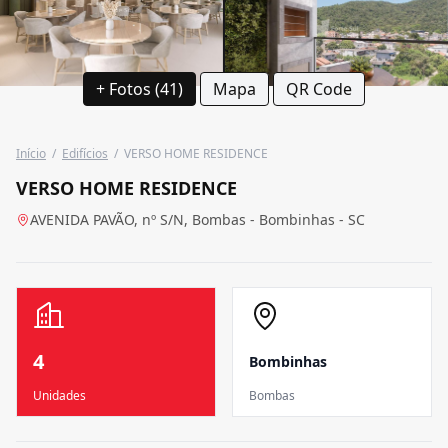
+ Fotos (41)
Mapa
QR Code
Início
/
Edifícios
/
VERSO HOME RESIDENCE
VERSO HOME RESIDENCE
AVENIDA PAVÃO, nº S/N, Bombas - Bombinhas - SC
4
Bombinhas
Unidades
Bombas