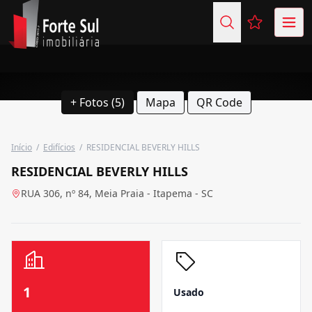
Favoritos (
+ Fotos (5)
Mapa
QR Code
Início
/
Edifícios
/
RESIDENCIAL BEVERLY HILLS
RESIDENCIAL BEVERLY HILLS
RUA 306, nº 84, Meia Praia - Itapema - SC
1
Usado