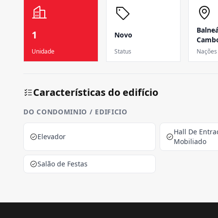
Balneá
1
Novo
Cambo
Unidade
Status
Nações
Características do edifício
DO CONDOMINIO / EDIFICIO
Hall De Entr
Elevador
Mobiliado
Salão de Festas