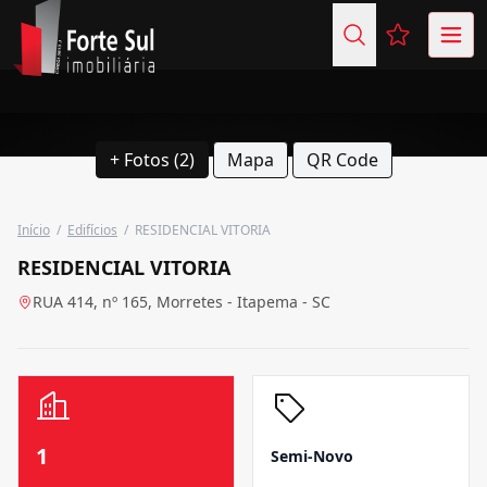
Favoritos (
+ Fotos (2)
Mapa
QR Code
Início
/
Edifícios
/
RESIDENCIAL VITORIA
RESIDENCIAL VITORIA
RUA 414, nº 165, Morretes - Itapema - SC
1
Semi-Novo