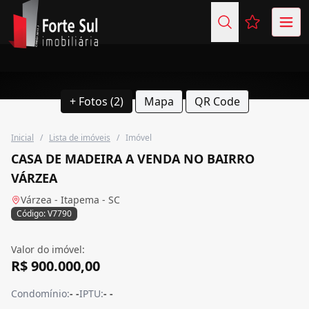
Favoritos (
+ Fotos (2)
Mapa
QR Code
Inicial
/
Lista de imóveis
/
Imóvel
CASA DE MADEIRA A VENDA NO BAIRRO
VÁRZEA
Várzea - Itapema - SC
Código: V7790
Valor do imóvel:
R$ 900.000,00
Condomínio:
- -
IPTU:
- -