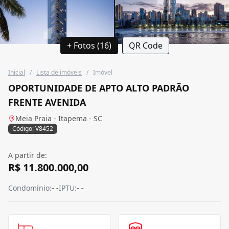
+ Fotos (16)
QR Code
Inicial
/
Lista de imóveis
/
Imóvel
OPORTUNIDADE DE APTO ALTO PADRÃO
FRENTE AVENIDA
Meia Praia - Itapema - SC
Código: V8452
A partir de:
R$ 11.800.000,00
Condomínio:
- -
IPTU:
- -