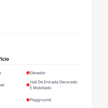
ício
a
Elevador
Hall De Entrada Decorado
met
E Mobiliado
Playground