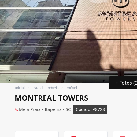
+ Fotos (
Inicial
/
Lista de imóveis
/
Imóvel
MONTREAL TOWERS
Meia Praia - Itapema - SC
Código: V8728