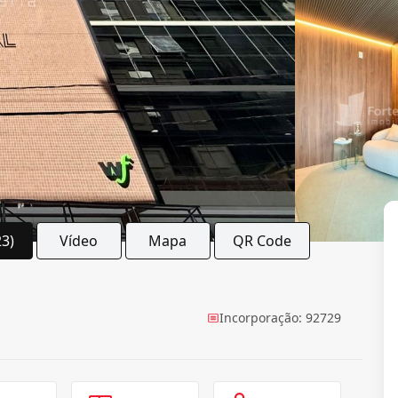
23)
Vídeo
Mapa
QR Code
Incorporação: 92729