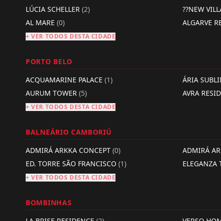
LÚCIA SCHELLER
(2)
??NEW VIL
AL MARE
(0)
ALGARVE R
+ VER TODOS DESTA CIDADE
PORTO BELO
ACQUAMARINE PALACE
(1)
ÁRIA SUBL
AURUM TOWER
(5)
AVRA RESI
+ VER TODOS DESTA CIDADE
BALNEÁRIO CAMBORIÚ
ADMIRÁ ARKKA CONCEPT
(0)
ADMIRÁ A
ED. TORRE SÃO FRANCISCO
(1)
ELEGANZA
+ VER TODOS DESTA CIDADE
BOMBINHAS
LA BRISE RESIDENCE
(2)
VERSO HO