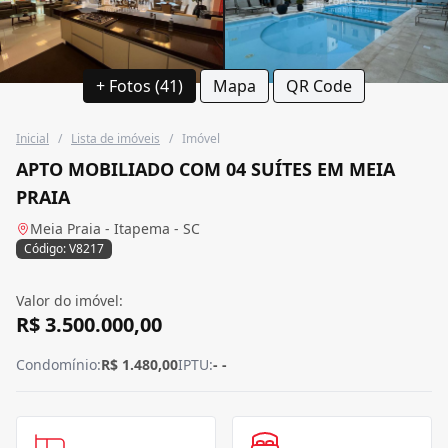
+ Fotos (41)
Mapa
QR Code
Inicial
/
Lista de imóveis
/
Imóvel
APTO MOBILIADO COM 04 SUÍTES EM MEIA
PRAIA
Meia Praia - Itapema - SC
Código: V8217
Valor do imóvel:
R$ 3.500.000,00
Condomínio:
R$ 1.480,00
IPTU:
- -