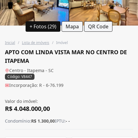
+ Fotos (29)
Mapa
QR Code
Inicial
/
Lista de imóveis
/
Imóvel
APTO COM LINDA VISTA MAR NO CENTRO DE
ITAPEMA
Centro - Itapema - SC
Código: V8447
Incorporação: R - 6-76.199
Valor do imóvel:
R$ 4.048.000,00
Condomínio:
R$ 1.300,00
IPTU:
- -