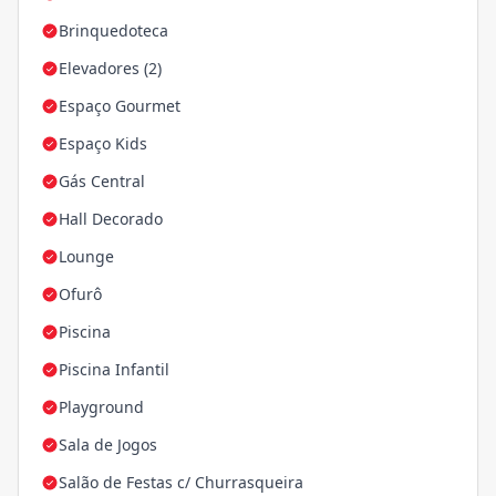
Brinquedoteca
Elevadores (2)
Espaço Gourmet
Espaço Kids
Gás Central
Hall Decorado
Lounge
Ofurô
Piscina
Piscina Infantil
Playground
Sala de Jogos
Salão de Festas c/ Churrasqueira