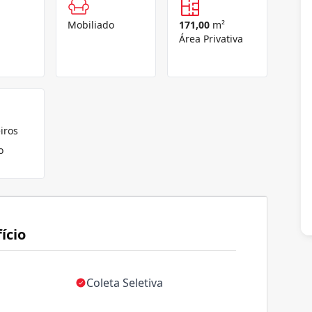
Mobiliado
171,00
m²
Área Privativa
iros
o
ício
Coleta Seletiva