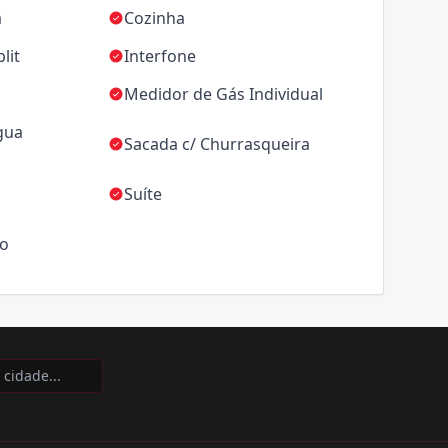
a
Cozinha
lit
Interfone
Medidor de Gás Individual
gua
Sacada c/ Churrasqueira
Suíte
ço