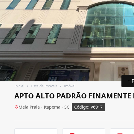
+ 
Inicial
/
Lista de imóveis
/
Imóvel
APTO ALTO PADRÃO FINAMENTE 
Meia Praia - Itapema - SC
Código: V6917