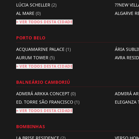
LÚCIA SCHELLER
(2)
??NEW VIL
AL MARE
(0)
ALGARVE R
+ VER TODOS DESTA CIDADE
PORTO BELO
ACQUAMARINE PALACE
(1)
ÁRIA SUBL
AURUM TOWER
(5)
AVRA RESI
+ VER TODOS DESTA CIDADE
BALNEÁRIO CAMBORIÚ
ADMIRÁ ARKKA CONCEPT
(0)
ADMIRÁ A
ED. TORRE SÃO FRANCISCO
(1)
ELEGANZA
+ VER TODOS DESTA CIDADE
BOMBINHAS
LA BRISE RESIDENCE
(2)
VERSO HO