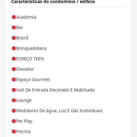
Características do condomínio / edifício
Academia
Bar
Bistrô
Brinquedoteca
ESPAÇO TEEN
Elevador
Espaço Gourmet
Hall De Entrada Decorado E Mobiliado
Lounge
Medidores De água, Luz E Gás Individuais
Pet Play
Piscina