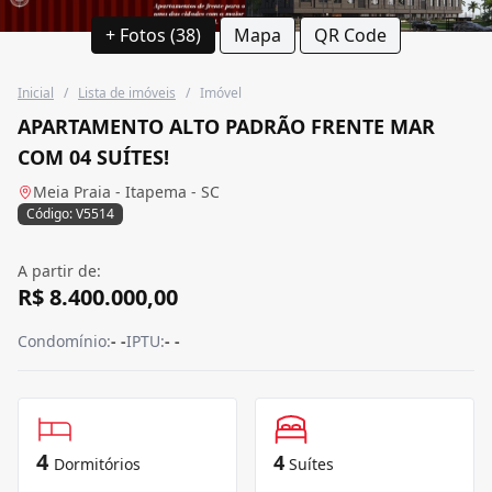
+ Fotos (38)
Mapa
QR Code
Inicial
/
Lista de imóveis
/
Imóvel
APARTAMENTO ALTO PADRÃO FRENTE MAR
COM 04 SUÍTES!
Meia Praia - Itapema - SC
Código: V5514
A partir de:
R$ 8.400.000,00
Condomínio:
- -
IPTU:
- -
4
4
Dormitórios
Suítes