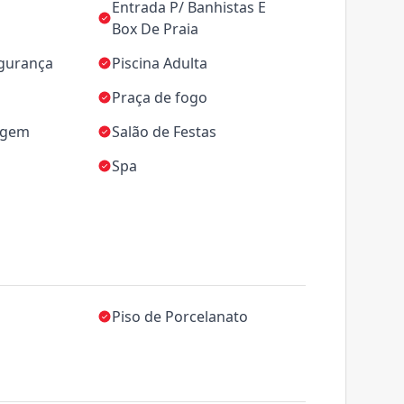
Entrada P/ Banhistas E
Box De Praia
egurança
Piscina Adulta
Praça de fogo
agem
Salão de Festas
Spa
Piso de Porcelanato