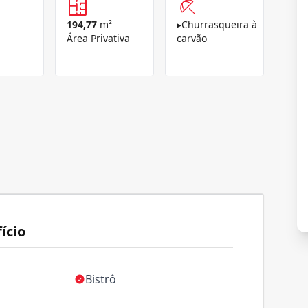
194,77
m²
▸
Churrasqueira à
Área Privativa
carvão
ício
Bistrô