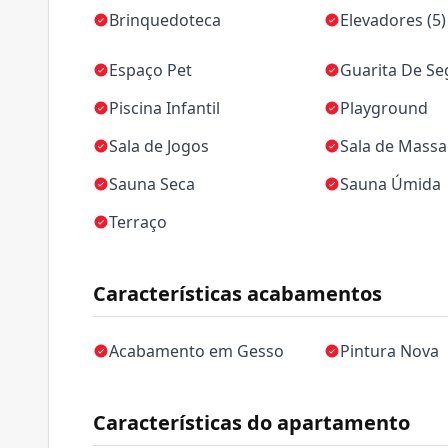
Brinquedoteca
Elevadores (5)
Espaço Pet
Guarita De S
Piscina Infantil
Playground
Sala de Jogos
Sala de Mass
Sauna Seca
Sauna Úmida
Terraço
Características acabamentos
Acabamento em Gesso
Pintura Nova
Características do apartamento