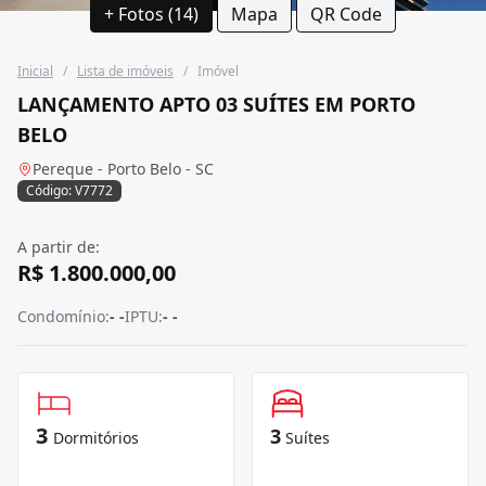
+ Fotos (14)
Mapa
QR Code
Inicial
/
Lista de imóveis
/
Imóvel
LANÇAMENTO APTO 03 SUÍTES EM PORTO
BELO
Pereque - Porto Belo - SC
Código: V7772
A partir de:
R$ 1.800.000,00
Condomínio:
- -
IPTU:
- -
3
3
Dormitórios
Suítes