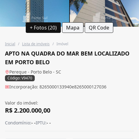
+ Fotos (20)
Mapa
QR Code
Inicial
/
Lista de imóveis
/
Imóvel
APTO NA QUADRA DO MAR BEM LOCALIZADO
EM PORTO BELO
Pereque - Porto Belo - SC
Código: V9470
Incorporação: 8265000133940e8265000127036
Valor do imóvel:
R$ 2.200.000,00
Condomínio:
- -
IPTU:
- -