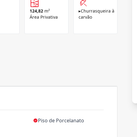
124,82
m²
▸
Churrasqueira à
Área Privativa
carvão
Piso de Porcelanato