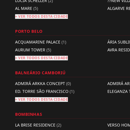
LÚCIA SCHELLER
(2)
??NEW VIL
AL MARE
(5)
ALGARVE R
+ VER TODOS DESTA CIDADE
PORTO BELO
ACQUAMARINE PALACE
(1)
ÁRIA SUBL
AURUM TOWER
(5)
AVRA RESI
+ VER TODOS DESTA CIDADE
BALNEÁRIO CAMBORIÚ
ADMIRÁ ARKKA CONCEPT
(0)
ADMIRÁ A
ED. TORRE SÃO FRANCISCO
(1)
ELEGANZA
+ VER TODOS DESTA CIDADE
BOMBINHAS
LA BRISE RESIDENCE
(2)
VERSO HO