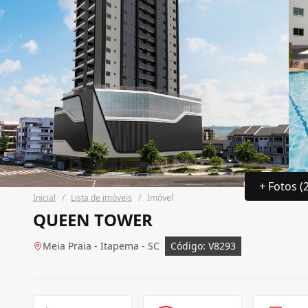
+ Fotos (
Inicial
/
Lista de imóveis
/
Imóvel
QUEEN TOWER
Meia Praia - Itapema - SC
Código: V8293