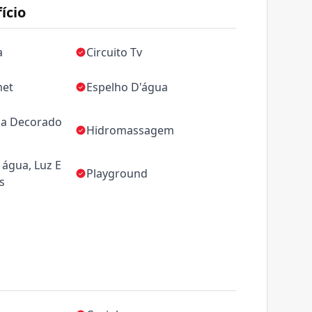
ício
a
Circuito Tv
met
Espelho D'água
da Decorado
Hidromassagem
água, Luz E
Playground
s