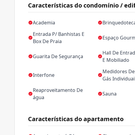
Características do condomínio / edif
Academia
Brinquedotec
Entrada P/ Banhistas E
Espaço Gour
Box De Praia
Hall De Entra
Guarita De Segurança
E Mobiliado
Medidores De 
Interfone
Gás Individuai
Reaproveitamento De
Sauna
água
Características do apartamento