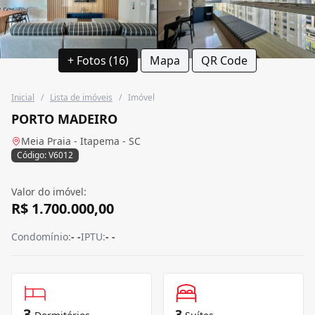
+ Fotos (16)
Mapa
QR Code
Inicial
/
Lista de imóveis
/
Imóvel
PORTO MADEIRO
Meia Praia - Itapema - SC
Código: V6012
Valor do imóvel:
R$ 1.700.000,00
Condomínio:
- -
IPTU:
- -
3
3