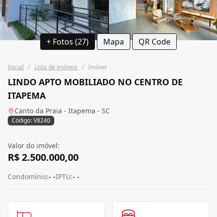
+ Fotos (27)
Mapa
QR Code
Inicial
/
Lista de imóveis
/
Imóvel
LINDO APTO MOBILIADO NO CENTRO DE
ITAPEMA
Canto da Praia - Itapema - SC
Código: V8240
Valor do imóvel:
R$ 2.500.000,00
Condomínio:
- -
IPTU:
- -