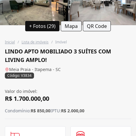
+ Fotos (29)
Mapa
QR Code
Inicial
/
Lista de imóveis
/
Imóvel
LINDO APTO MOBILIADO 3 SUÍTES COM
LIVING AMPLO!
Meia Praia - Itapema - SC
Código: V3834
Valor do imóvel:
R$ 1.700.000,00
Condomínio:
R$ 850,00
IPTU:
R$ 2.000,00