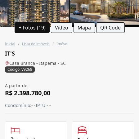
+ Fotos (19)
Vídeo
Mapa
QR Code
Inicial
/
Lista de imóveis
/
Imóvel
IT'S
Casa Branca - Itapema - SC
Código: V9268
A partir de:
R$ 2.398.780,00
Condomínio:
- -
IPTU:
- -