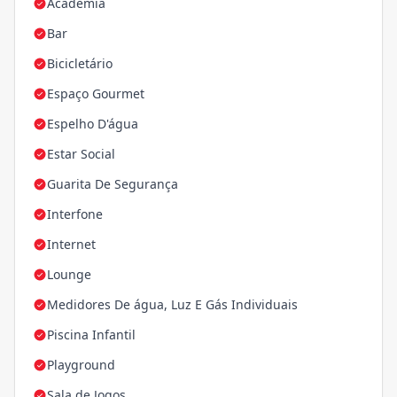
Academia
Bar
Bicicletário
Espaço Gourmet
Espelho D'água
Estar Social
Guarita De Segurança
Interfone
Internet
Lounge
Medidores De água, Luz E Gás Individuais
Piscina Infantil
Playground
Sala de Jogos