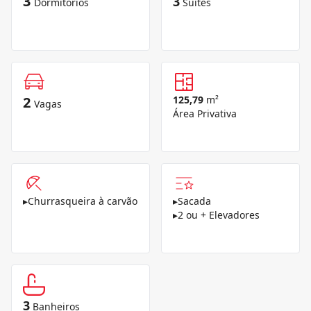
3
3
Dormitórios
Suítes
2
125,79
m²
Vagas
Área Privativa
▸
Churrasqueira à carvão
▸
Sacada
▸
2 ou + Elevadores
3
Banheiros