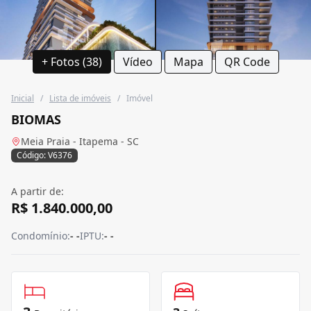
+ Fotos (38)
Vídeo
Mapa
QR Code
Inicial
/
Lista de imóveis
/
Imóvel
BIOMAS
Meia Praia - Itapema - SC
Código: V6376
A partir de:
R$ 1.840.000,00
Condomínio:
- -
IPTU:
- -