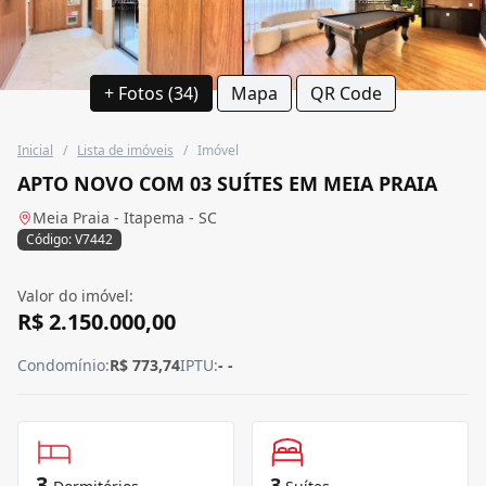
+ Fotos (34)
Mapa
QR Code
Inicial
/
Lista de imóveis
/
Imóvel
APTO NOVO COM 03 SUÍTES EM MEIA PRAIA
Meia Praia - Itapema - SC
Código: V7442
Valor do imóvel:
R$ 2.150.000,00
Condomínio:
R$ 773,74
IPTU:
- -
3
3