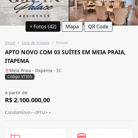
+ Fotos (42)
Mapa
QR Code
Inicial
/
Lista de imóveis
/
Imóvel
APTO NOVO COM 03 SUÍTES EM MEIA PRAIA,
ITAPEMA
Meia Praia - Itapema - SC
Código: V7355
A partir de:
R$ 2.100.000,00
Condomínio:
- -
IPTU:
- -