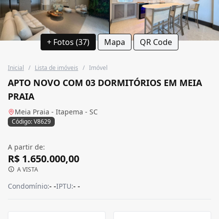
+ Fotos (37)
Mapa
QR Code
Inicial
/
Lista de imóveis
/
Imóvel
APTO NOVO COM 03 DORMITÓRIOS EM MEIA
PRAIA
Meia Praia - Itapema - SC
Código: V8629
A partir de:
R$ 1.650.000,00
A VISTA
Condomínio:
- -
IPTU:
- -