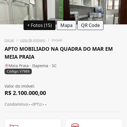
+ Fotos (15)
Mapa
QR Code
Inicial
/
Lista de imóveis
/
Imóvel
APTO MOBILIADO NA QUADRA DO MAR EM
MEIA PRAIA
Meia Praia - Itapema - SC
Código: V7989
Valor do imóvel:
R$ 2.100.000,00
Condomínio:
- -
IPTU:
- -