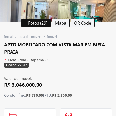
+ Fotos (29)
Mapa
QR Code
Inicial
/
Lista de imóveis
/
Imóvel
APTO MOBILIADO COM VISTA MAR EM MEIA
PRAIA
Meia Praia - Itapema - SC
Código: V9342
Valor do imóvel:
R$ 3.046.000,00
Condomínio:
R$ 780,00
IPTU:
R$ 2.800,00