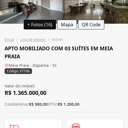
+ Fotos (16)
Mapa
QR Code
Inicial
/
Lista de imóveis
/
Imóvel
APTO MOBILIADO COM 03 SUÍTES EM MEIA
PRAIA
Meia Praia - Itapema - SC
Código: V7766
Valor do imóvel:
R$ 1.365.000,00
Condomínio:
R$ 980,00
IPTU:
R$ 1.200,00