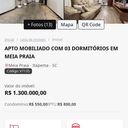
+ Fotos (13)
Mapa
QR Code
Inicial
/
Lista de imóveis
/
Imóvel
APTO MOBILIADO COM 03 DORMITÓRIOS EM
MEIA PRAIA
Meia Praia - Itapema - SC
Código: V7135
Valor do imóvel:
R$ 1.300.000,00
Condomínio:
R$ 550,00
IPTU:
R$ 800,00