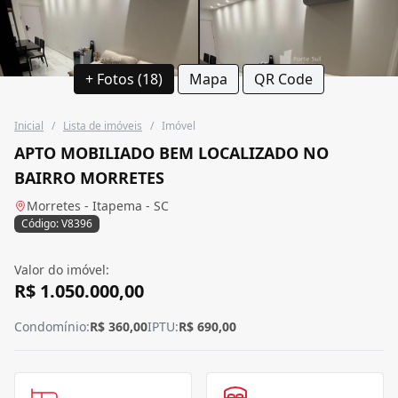
+ Fotos (18)
Mapa
QR Code
Inicial
/
Lista de imóveis
/
Imóvel
APTO MOBILIADO BEM LOCALIZADO NO
BAIRRO MORRETES
Morretes - Itapema - SC
Código: V8396
Valor do imóvel:
R$ 1.050.000,00
Condomínio:
R$ 360,00
IPTU:
R$ 690,00