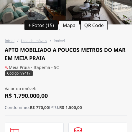
+ Fotos (15)
Mapa
QR Code
Inicial
/
Lista de imóveis
/
Imóvel
APTO MOBILIADO A POUCOS METROS DO MAR
EM MEIA PRAIA
Meia Praia - Itapema - SC
Código: V9417
Valor do imóvel:
R$ 1.790.000,00
Condomínio:
R$ 770,00
IPTU:
R$ 1.500,00