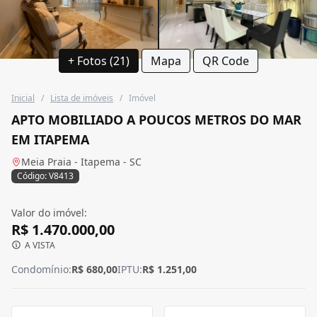
+ Fotos (21)
Mapa
QR Code
Inicial
/
Lista de imóveis
/
Imóvel
APTO MOBILIADO A POUCOS METROS DO MAR
EM ITAPEMA
Meia Praia - Itapema - SC
Código: V8413
Valor do imóvel:
R$ 1.470.000,00
A VISTA
Condomínio:
R$ 680,00
IPTU:
R$ 1.251,00