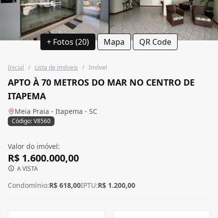
+ Fotos (20)
Mapa
QR Code
Inicial
/
Lista de imóveis
/
Imóvel
APTO À 70 METROS DO MAR NO CENTRO DE
ITAPEMA
Meia Praia - Itapema - SC
Código: V8560
Valor do imóvel:
R$ 1.600.000,00
A VISTA
Condomínio:
R$ 618,00
IPTU:
R$ 1.200,00