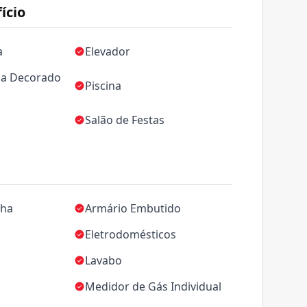
ício
a
Elevador
da Decorado
Piscina
Salão de Festas
nha
Armário Embutido
Eletrodomésticos
Lavabo
Medidor de Gás Individual