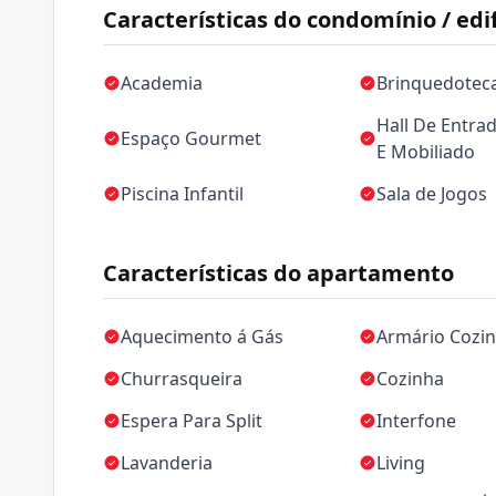
Características do condomínio / edif
Academia
Brinquedotec
Hall De Entra
Espaço Gourmet
E Mobiliado
Piscina Infantil
Sala de Jogos
Características do apartamento
Aquecimento á Gás
Armário Cozi
Churrasqueira
Cozinha
Espera Para Split
Interfone
Lavanderia
Living