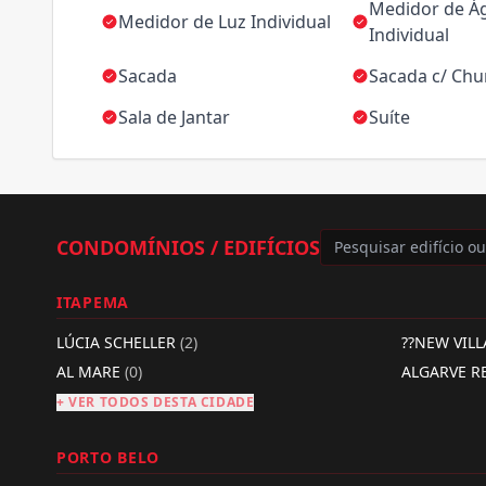
Medidor de Á
Medidor de Luz Individual
Individual
Sacada
Sacada c/ Chu
Sala de Jantar
Suíte
CONDOMÍNIOS / EDIFÍCIOS
ITAPEMA
LÚCIA SCHELLER
(2)
??NEW VIL
AL MARE
(0)
ALGARVE R
+ VER TODOS DESTA CIDADE
PORTO BELO