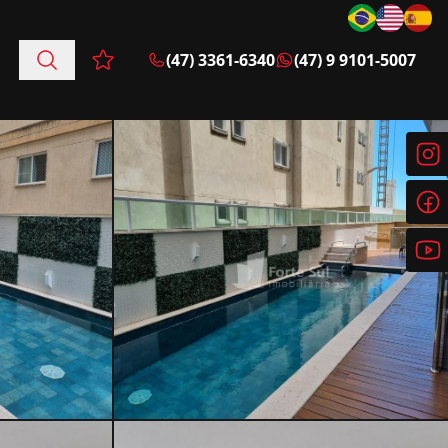
(47) 3361-6340
(47) 9 9101-5007
Favoritos (0 itens)