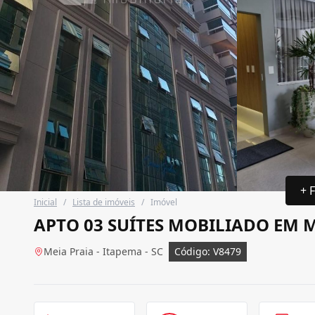
+ 
Inicial
/
Lista de imóveis
/
Imóvel
APTO 03 SUÍTES MOBILIADO EM 
Meia Praia - Itapema - SC
Código: V8479