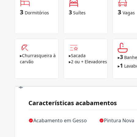
3
3
3
Dormitórios
Suítes
Vagas
▸
Churrasqueira à
▸
Sacada
3
▸
Banhe
carvão
▸
2 ou + Elevadores
1
▸
Lavab
Características acabamentos
Acabamento em Gesso
Pintura Nova