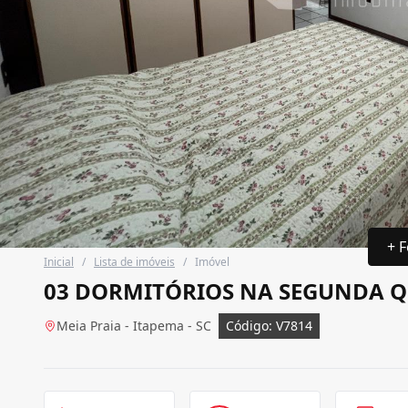
+ F
Inicial
/
Lista de imóveis
/
Imóvel
03 DORMITÓRIOS NA SEGUNDA 
Meia Praia - Itapema - SC
Código: V7814