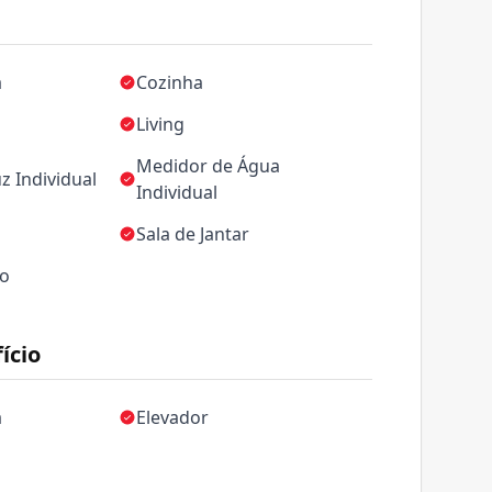
a
Cozinha
Living
Medidor de Água
z Individual
Individual
Sala de Jantar
ço
ício
a
Elevador