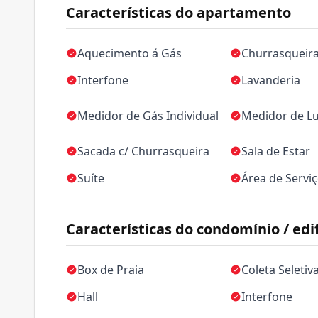
Características do apartamento
Aquecimento á Gás
Churrasqueir
Interfone
Lavanderia
Medidor de Gás Individual
Medidor de Lu
Sacada c/ Churrasqueira
Sala de Estar
Suíte
Área de Servi
Características do condomínio / edif
Box de Praia
Coleta Seletiv
Hall
Interfone