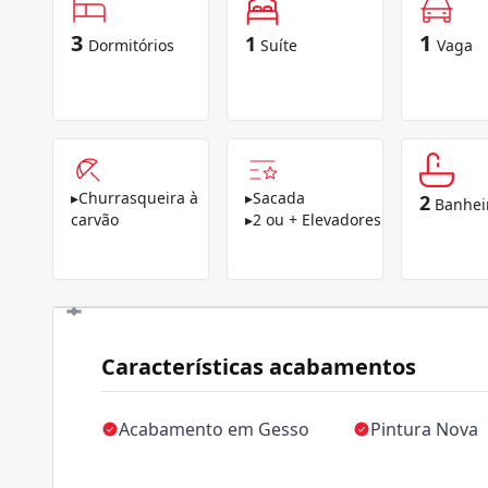
3
1
1
Dormitórios
Suíte
Vaga
▸
Churrasqueira à
▸
Sacada
2
Banhei
carvão
▸
2 ou + Elevadores
Características acabamentos
Acabamento em Gesso
Pintura Nova