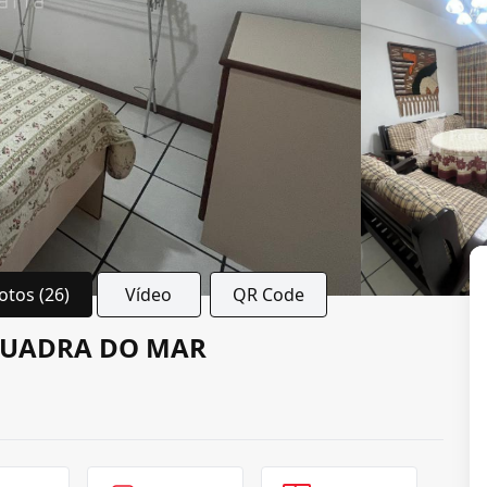
otos (26)
Vídeo
QR Code
QUADRA DO MAR