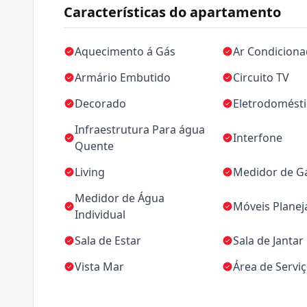
Características do apartamento
Aquecimento á Gás
Ar Condicion
Armário Embutido
Circuito TV
Decorado
Eletrodomést
Infraestrutura Para água
Interfone
Quente
Living
Medidor de Gá
Medidor de Água
Móveis Plane
Individual
Sala de Estar
Sala de Jantar
Vista Mar
Área de Servi