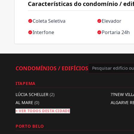
Características do condomínio / edif
Coleta Seletiva
Elevador
Interfone
Portaria 24h
CONDOMÍNIOS / EDIFÍCIOS
ITAPEMA
LÚCIA SCHELLER
(2)
??NEW VIL
AL MARE
(0)
ALGARVE R
+ VER TODOS DESTA CIDADE
PORTO BELO