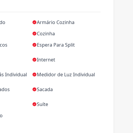
ado
Armário Cozinha
Cozinha
icos
Espera Para Split
Internet
s Individual
Medidor de Luz Individual
jados
Sacada
Suíte
ço