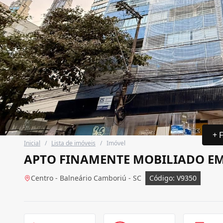
+ 
Inicial
/
Lista de imóveis
/
Imóvel
APTO FINAMENTE MOBILIADO EM
Centro - Balneário Camboriú - SC
Código: V9350