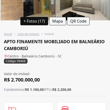
+ Fotos (17)
Mapa
QR Code
Inicial
/
Lista de imóveis
/
Imóvel
APTO FINAMENTE MOBILIADO EM BALNEÁRIO
CAMBORIÚ
Centro - Balneário Camboriú - SC
Código: V9468
Valor do imóvel:
R$ 2.700.000,00
Condomínio:
R$ 1.100,00
IPTU:
R$ 2.200,00