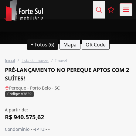
Favoritos (
+ Fotos (6)
Mapa
QR Code
Inicial
/
Lista de imóveis
/
Imóvel
PRÉ-LANÇAMENTO NO PEREQUE APTOS COM 2
SUÍTES!
Pereque - Porto Belo - SC
Código: V3839
A partir de:
R$ 940.575,62
Condomínio:
- -
IPTU:
- -