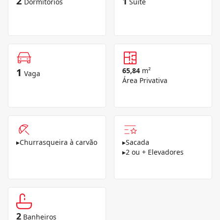
2
1
Dormitórios
Suíte
1
65,84
m²
Vaga
Área Privativa
▸
Churrasqueira à carvão
▸
Sacada
▸
2 ou + Elevadores
2
Banheiros