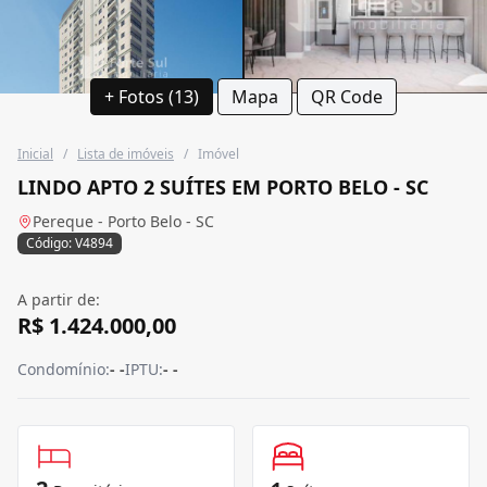
+ Fotos (13)
Mapa
QR Code
Inicial
/
Lista de imóveis
/
Imóvel
LINDO APTO 2 SUÍTES EM PORTO BELO - SC
Pereque - Porto Belo - SC
Código: V4894
A partir de:
R$ 1.424.000,00
Condomínio:
- -
IPTU:
- -