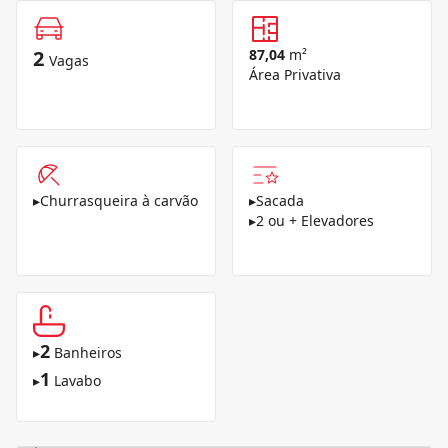
2
87,04
m²
Vagas
Área Privativa
▸
Churrasqueira à carvão
▸
Sacada
▸
2 ou + Elevadores
2
▸
Banheiros
1
▸
Lavabo