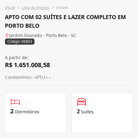
Inicial
/
Lista de imóveis
/
Imóvel
APTO COM 02 SUÍTES E LAZER COMPLETO EM
PORTO BELO
Jardim Dourado - Porto Belo - SC
Código: V6803
A partir de:
R$ 1.651.008,58
Condomínio:
- -
IPTU:
- -
2
2
Dormitórios
Suítes