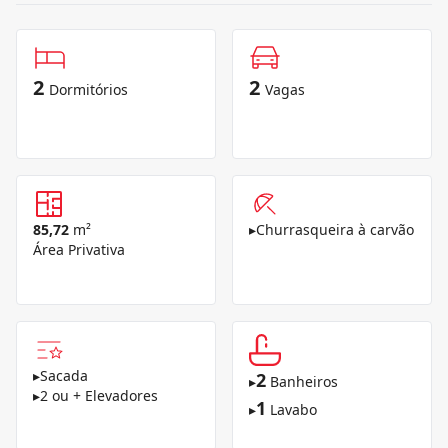
2
2
Dormitórios
Vagas
85,72
m²
▸
Churrasqueira à carvão
Área Privativa
▸
Sacada
2
▸
Banheiros
▸
2 ou + Elevadores
1
▸
Lavabo