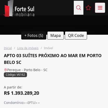
Favoritos (
+ Fotos (5)
Mapa
QR Code
Inicial
/
Lista de imóveis
/
Imóvel
APTO 03 SUÍTES PRÓXIMO AO MAR EM PORTO
BELO SC
Pereque - Porto Belo - SC
Código: V6162
A partir de:
R$ 1.393.289,20
Condomínio:
- -
IPTU:
- -